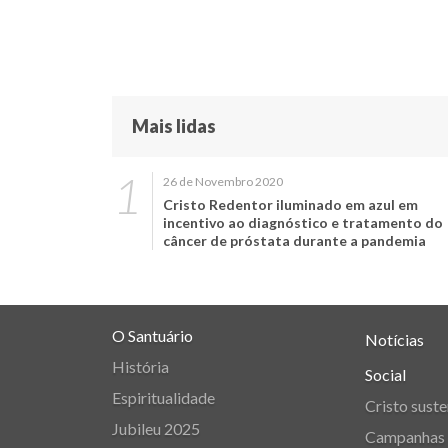
Mais lidas
26 de Novembro 2020
Cristo Redentor iluminado em azul em
incentivo ao diagnóstico e tratamento do
câncer de próstata durante a pandemia
O Santuário
Notícias
História
Social
Espiritualidade
Cristo suste
Jubileu 2025
Campanhas