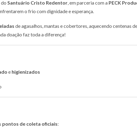
a do
Santuário Cristo Redentor
, em parceria com a
PECK Produ
enfrentarem o frio com dignidade e esperança.
eladas
de agasalhos, mantas e cobertores, aquecendo centenas de 
da doação faz toda a diferença!
ado
e
higienizados
o
s
pontos de coleta oficiais
: