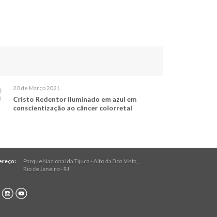
20 de Março 2021
Cristo Redentor iluminado em azul em
conscientização ao câncer colorretal
ereço:
Parque Nacional da Tijuca - Alto da Boa Vista
,
Rio de Janeiro
-
RJ