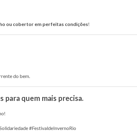
lho ou cobertor em perfeitas condições
!
rrente do bem.
s para quem mais precisa.
no!
Solidariedade #FestivaldeInvernoRio