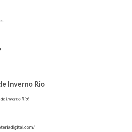
es
a
 de Inverno Rio
l de Inverno Rio
!
eteriadigital.com/