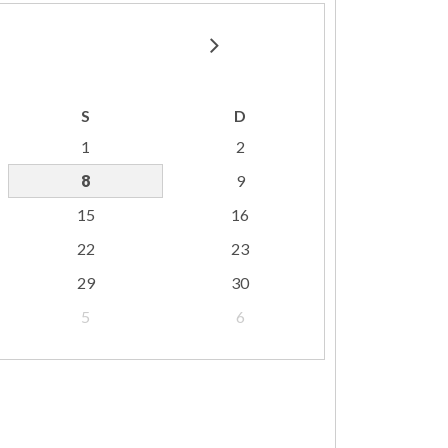
S
D
1
2
8
9
15
16
22
23
29
30
5
6