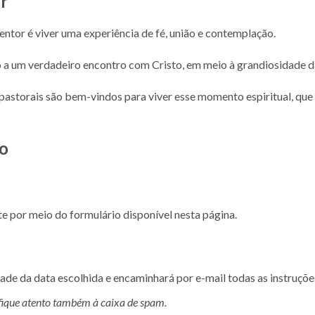
r
ntor é viver uma experiência de fé, união e contemplação.
a um verdadeiro encontro com Cristo, em meio à grandiosidade da 
storais são bem-vindos para viver esse momento espiritual, que r
ão
te por meio do formulário disponível nesta página.
idade da data escolhida e encaminhará por e-mail todas as instruçõ
fique atento também à caixa de spam.