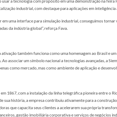
ao usar a tecnologia com propósito em uma
demonstração na feira 
talização industrial, com destaque para aplicações em
inteligência 
 em uma interface para simulação industrial,
conseguimos tornar v
das da indústria global”, reforça Fava.
 a ativação também funciona como uma
homenagem ao Brasil e um 
a. Ao associar um símbolo nacional a tecnologias avançadas,
a Siem
penas como mercado, mas como ambiente de aplicação e desenvol
 em 1867, com a instalação da linha telegráfica pioneira entre o Ri
de sua história, a empresa contribuiu
ativamente para a construção
adoras
que capacita seus clientes a acelerarem sua própria transfo
nanceiros, gestão imobiliária corporativa e serviços de negócios 