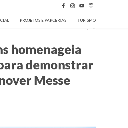
CIAL
PROJETOS E PARCERIAS
TURISMO
ens homenageia
 para demonstrar
annover Messe