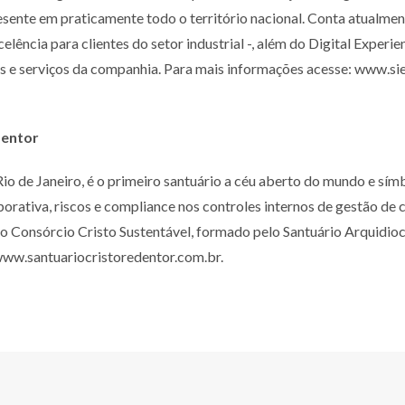
resente em praticamente todo o território nacional. Conta atualme
ência para clientes do setor industrial -,
além do Digital Experi
s e
serviços da companhia. Para mais informações acesse: www.sie
dentor
io de Janeiro, é o primeiro santuário a céu aberto do mundo e sím
orativa, riscos e compliance nos controles
internos de gestão de 
 ao Consórcio
Cristo Sustentável, formado pelo Santuário Arquidio
 www.santuariocristoredentor.com.br.