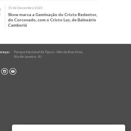
15 de Dezembro 2022
Show marca a Geminação do Cristo Redentor,
do Corcovado, com o Cristo Luz, de Balneário
Camboriú
ereço:
Parque Nacional da Tijuca - Alto da Boa Vista
,
Rio de Janeiro
-
RJ