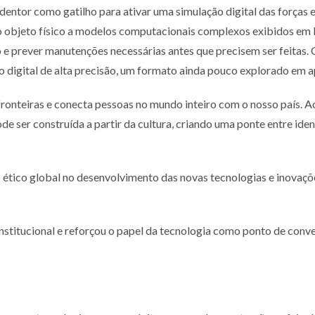
edentor como gatilho para ativar uma
simulação digital das forças
o objeto físico a modelos computacionais complexos
exibidos em l
e prever manutenções necessárias antes que precisem ser feitas
ão
digital de alta precisão, um formato ainda pouco explorado em a
fronteiras e conecta pessoas no mundo
inteiro com o nosso país. A
 ser construída a partir da cultura, criando uma ponte
entre iden
 ético global no desenvolvimento das novas
tecnologias e inovaçõ
nstitucional e reforçou o papel da tecnologia
como ponto de converg