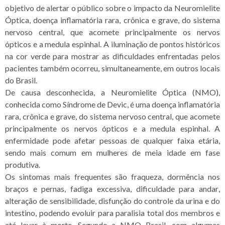
objetivo de alertar o público sobre o impacto da Neuromielite
Óptica, doença inflamatória rara, crônica e grave, do sistema
nervoso central, que acomete principalmente os nervos
ópticos e a medula espinhal. A iluminação de pontos históricos
na cor verde para mostrar as dificuldades enfrentadas pelos
pacientes também ocorreu, simultaneamente, em outros locais
do Brasil.
De causa desconhecida, a Neuromielite Óptica (NMO),
conhecida como Síndrome de Devic, é uma doença inflamatória
rara, crônica e grave, do sistema nervoso central, que acomete
principalmente os nervos ópticos e a medula espinhal. A
enfermidade pode afetar pessoas de qualquer faixa etária,
sendo mais comum em mulheres de meia idade em fase
produtiva.
Os sintomas mais frequentes são fraqueza, dormência nos
braços e pernas, fadiga excessiva, dificuldade para andar,
alteração de sensibilidade, disfunção do controle da urina e do
intestino, podendo evoluir para paralisia total dos membros e
até levar à morte. Segundo a NMO Brasil, com algumas